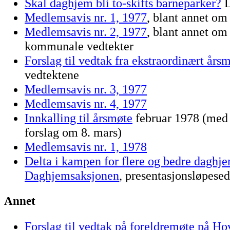
Skal daghjem bli to-skifts barneparker?
L
Medlemsavis nr. 1, 1977
, blant annet om
Medlemsavis nr. 2, 1977
, blant annet o
kommunale vedtekter
Forslag til vedtak fra ekstraordinært års
vedtektene
Medlemsavis nr. 3, 1977
Medlemsavis nr. 4, 1977
Innkalling til årsmøte
februar 1978 (med u
forslag om 8. mars)
Medlemsavis nr. 1, 1978
Delta i kampen for flere og bedre daghje
Daghjemsaksjonen
, presentasjonsløpesed
Annet
Forslag til vedtak på foreldremøte på H