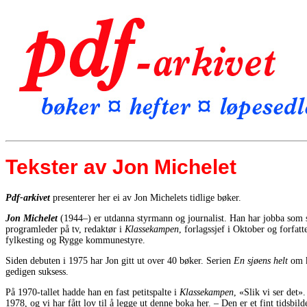
Tekster av Jon Michelet
Pdf-arkivet
presenterer her ei av Jon Michelets tidlige bøker.
Jon Michelet
(1944–) er utdanna styrmann og journalist. Han har jobba som s
programleder på tv, redaktør i
Klassekampen
, forlagssjef i Oktober og forfat
fylkesting og Rygge kommunestyre.
Siden debuten i 1975 har Jon gitt ut over 40 bøker. Serien
En sjøens helt
om k
gedigen suksess.
På 1970-tallet hadde han en fast petitspalte i
Klassekampen
, «Slik vi ser det»
1978, og vi har fått lov til å legge ut denne boka her. – Den er et fint tidsbilde