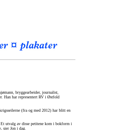
jømann, bryggearbeider, journalist,
ter. Han har representert RV i Østfold
rigsseilerne (fra og med 2012) har blitt en
. Et utvalg av disse petitene kom i bokform i
, sier Jon i dag.